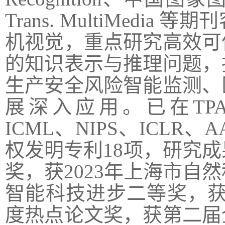
Trans. MultiMedia
等期刊
机视觉，重点研究
高效可
的知识表示与推理问题，
生产安全风险智能监测
、
展深入应用
。已在
TP
ICML
、
NIPS
、
ICLR
、
A
权发明专利
18
项，研究成
奖，获
2023
年上海市自然
智能科技进步二等奖
，
度热点论文奖，获第二届